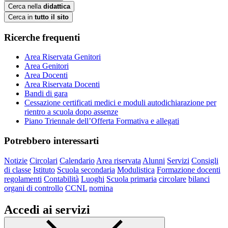
Cerca nella
didattica
Cerca in
tutto il sito
Ricerche frequenti
Area Riservata Genitori
Area Genitori
Area Docenti
Area Riservata Docenti
Bandi di gara
Cessazione certificati medici e moduli autodichiarazione per
rientro a scuola dopo assenze
Piano Triennale dell’Offerta Formativa e allegati
Potrebbero interessarti
Notizie
Circolari
Calendario
Area riservata
Alunni
Servizi
Consigli
di classe
Istituto
Scuola secondaria
Modulistica
Formazione docenti
regolamenti
Contabilità
Luoghi
Scuola primaria
circolare
bilanci
organi di controllo
CCNL
nomina
Accedi ai servizi