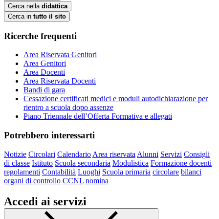
Cerca nella
didattica
Cerca in
tutto il sito
Ricerche frequenti
Area Riservata Genitori
Area Genitori
Area Docenti
Area Riservata Docenti
Bandi di gara
Cessazione certificati medici e moduli autodichiarazione per
rientro a scuola dopo assenze
Piano Triennale dell’Offerta Formativa e allegati
Potrebbero interessarti
Notizie
Circolari
Calendario
Area riservata
Alunni
Servizi
Consigli
di classe
Istituto
Scuola secondaria
Modulistica
Formazione docenti
regolamenti
Contabilità
Luoghi
Scuola primaria
circolare
bilanci
organi di controllo
CCNL
nomina
Accedi ai servizi