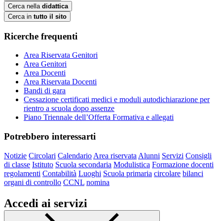
Cerca nella
didattica
Cerca in
tutto il sito
Ricerche frequenti
Area Riservata Genitori
Area Genitori
Area Docenti
Area Riservata Docenti
Bandi di gara
Cessazione certificati medici e moduli autodichiarazione per
rientro a scuola dopo assenze
Piano Triennale dell’Offerta Formativa e allegati
Potrebbero interessarti
Notizie
Circolari
Calendario
Area riservata
Alunni
Servizi
Consigli
di classe
Istituto
Scuola secondaria
Modulistica
Formazione docenti
regolamenti
Contabilità
Luoghi
Scuola primaria
circolare
bilanci
organi di controllo
CCNL
nomina
Accedi ai servizi