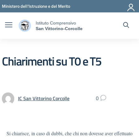
Vai ai contenuti
Vai al menu di navigazione
Vai al footer
Ministero dell'Istruzione e del Merito
Istituto Comprensivo
San Vittorino-Corcolle
Chiarimenti su T0 e T5
IC San Vittorino Corcolle
0
Si chiarisce, in caso di dubbi, che chi non dovesse aver effettuato