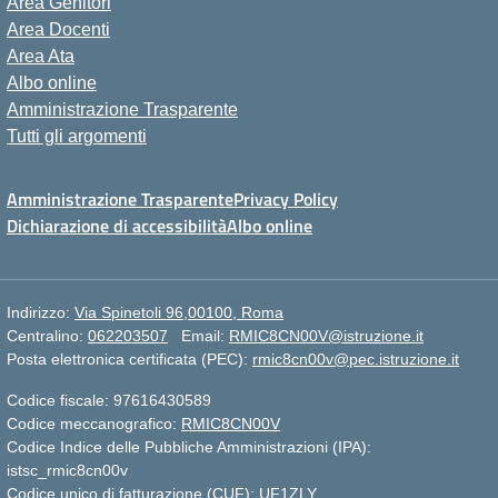
Area Genitori
Area Docenti
Area Ata
Albo online
Amministrazione Trasparente
Tutti gli argomenti
Amministrazione Trasparente
Privacy Policy
Dichiarazione di accessibilità
Albo online
Indirizzo:
Via Spinetoli 96,00100, Roma
Centralino:
062203507
Email:
RMIC8CN00V@istruzione.it
Posta elettronica certificata (PEC):
rmic8cn00v@pec.istruzione.it
Codice fiscale: 97616430589
Codice meccanografico:
RMIC8CN00V
Codice Indice delle Pubbliche Amministrazioni (IPA):
istsc_rmic8cn00v
Codice unico di fatturazione (CUF): UF1ZLY