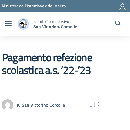
Vai ai contenuti
Vai al menu di navigazione
Vai al footer
Ministero dell'Istruzione e del Merito
Istituto Comprensivo
San Vittorino-Corcolle
Pagamento refezione
scolastica a.s. ’22-’23
IC San Vittorino Corcolle
0