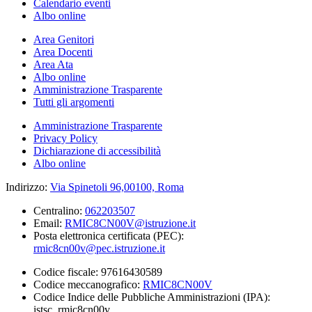
Calendario eventi
Albo online
Area Genitori
Area Docenti
Area Ata
Albo online
Amministrazione Trasparente
Tutti gli argomenti
Amministrazione Trasparente
Privacy Policy
Dichiarazione di accessibilità
Albo online
Indirizzo:
Via Spinetoli 96,00100, Roma
Centralino:
062203507
Email:
RMIC8CN00V@istruzione.it
Posta elettronica certificata (PEC):
rmic8cn00v@pec.istruzione.it
Codice fiscale: 97616430589
Codice meccanografico:
RMIC8CN00V
Codice Indice delle Pubbliche Amministrazioni (IPA):
istsc_rmic8cn00v