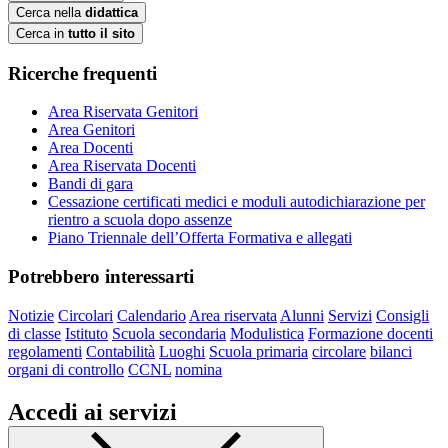
Cerca nella
didattica
Cerca in
tutto il sito
Ricerche frequenti
Area Riservata Genitori
Area Genitori
Area Docenti
Area Riservata Docenti
Bandi di gara
Cessazione certificati medici e moduli autodichiarazione per
rientro a scuola dopo assenze
Piano Triennale dell’Offerta Formativa e allegati
Potrebbero interessarti
Notizie
Circolari
Calendario
Area riservata
Alunni
Servizi
Consigli
di classe
Istituto
Scuola secondaria
Modulistica
Formazione docenti
regolamenti
Contabilità
Luoghi
Scuola primaria
circolare
bilanci
organi di controllo
CCNL
nomina
Accedi ai servizi