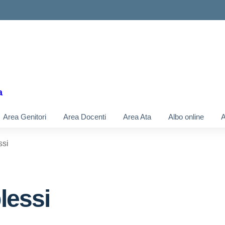
a
Area Genitori
Area Docenti
Area Ata
Albo online
A
ssi
lessi