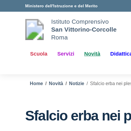
Vai ai contenuti
Vai al menu di navigazione
Vai al footer
Ministero dell'Istruzione e del Merito
Istituto Comprensivo
San Vittorino-Corcolle
Roma
Scuola
Servizi
Novità
Didattic
Home
Novità
Notizie
Sfalcio erba nei ple
Sfalcio erba nei p