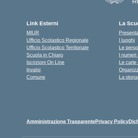
R
Link Esterni
La Scu
MIUR
Present
Ufficio Scolastico Regionale
I luoghi
Ufficio Scolastico Territoriale
Le pers
Scuola in Chiaro
I numeri
Iscrizioni On Line
Le carte
Invalsi
Organiz
Comune
La storia
Amministrazione Trasparente
Privacy Policy
Dich