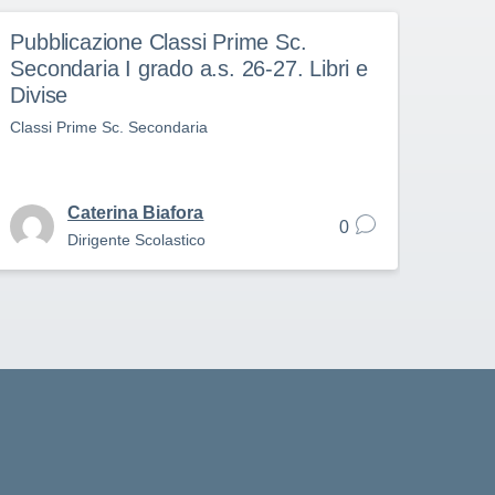
Pubblicazione Classi Prime Sc.
Piat
Secondaria I grado a.s. 26-27. Libri e
pers
Divise
Piatta
Scolas
Classi Prime Sc. Secondaria
Caterina Biafora
0
Dirigente Scolastico