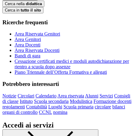
Cerca nella
didattica
Cerca in
tutto il sito
Ricerche frequenti
Area Riservata Genitori
Area Genitori
Area Docenti
Area Riservata Docenti
Bandi di gara
Cessazione certificati medici e moduli autodichiarazione per
rientro a scuola dopo assenze
Piano Triennale dell’Offerta Formativa e allegati
Potrebbero interessarti
Notizie
Circolari
Calendario
Area riservata
Alunni
Servizi
Consigli
di classe
Istituto
Scuola secondaria
Modulistica
Formazione docenti
regolamenti
Contabilità
Luoghi
Scuola primaria
circolare
bilanci
organi di controllo
CCNL
nomina
Accedi ai servizi