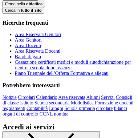
Cerca nella
didattica
Cerca in
tutto il sito
Ricerche frequenti
Area Riservata Genitori
Area Genitori
Area Docenti
Area Riservata Docenti
Bandi di gara
Cessazione certificati medici e moduli autodichiarazione per
rientro a scuola dopo assenze
Piano Triennale dell’Offerta Formativa e allegati
Potrebbero interessarti
Notizie
Circolari
Calendario
Area riservata
Alunni
Servizi
Consigli
di classe
Istituto
Scuola secondaria
Modulistica
Formazione docenti
regolamenti
Contabilità
Luoghi
Scuola primaria
circolare
bilanci
organi di controllo
CCNL
nomina
Accedi ai servizi