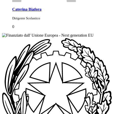
Caterina Biafora
Dirigente Scolastico
0