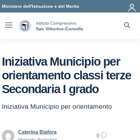
Vai ai contenuti
Vai al menu di navigazione
Vai al footer
Ministero dell'Istruzione e del Merito
Istituto Comprensivo
San Vittorino-Corcolle
Iniziativa Municipio per
orientamento classi terze
Secondaria I grado
Iniziativa Municipio per orientamento
Caterina Biafora
0
Dirigente Scolastico