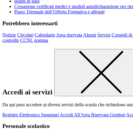
Bandi di gara
Cessazione certificati medici e moduli autodichiarazione per ri
Piano Triennale dell’Offerta Formativa e allegati
Potrebbero interessarti
Notizie
Circolari
Calendario
Area riservata
Alunni
Servizi
Consigli di
controllo
CCNL
nomina
Accedi ai servizi
Da qui puoi accedere ai diversi servizi della scuola che richiedono un
Registro Elettronico Spaggiari
Accedi All'Area Riservata Genitori
Acc
Personale scolastico