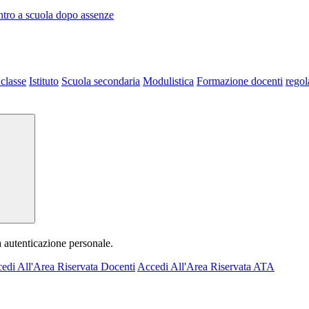
entro a scuola dopo assenze
 classe
Istituto
Scuola secondaria
Modulistica
Formazione docenti
regol
a autenticazione personale.
edi All'Area Riservata Docenti
Accedi All'Area Riservata ATA