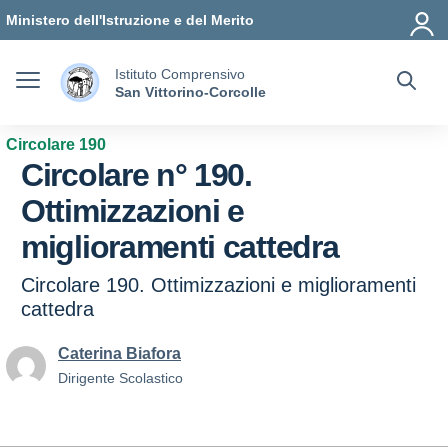
Vai ai contenuti
Vai al menu di navigazione
Vai al footer
Ministero dell'Istruzione e del Merito
Istituto Comprensivo
San Vittorino-Corcolle
Circolare 190
Circolare n° 190.
Ottimizzazioni e
miglioramenti cattedra
Circolare 190. Ottimizzazioni e miglioramenti
cattedra
Caterina Biafora
Dirigente Scolastico