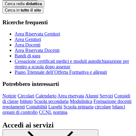
Cerca nella
didattica
Cerca in
tutto il sito
Ricerche frequenti
Area Riservata Genitori
Area Genitori
Area Docenti
Area Riservata Docenti
Bandi di gara
Cessazione certificati medici e moduli autodichiarazione per
rientro a scuola dopo assenze
Piano Triennale dell’Offerta Formativa e allegati
Potrebbero interessarti
Notizie
Circolari
Calendario
Area riservata
Alunni
Servizi
Consigli
di classe
Istituto
Scuola secondaria
Modulistica
Formazione docenti
regolamenti
Contabilità
Luoghi
Scuola primaria
circolare
bilanci
organi di controllo
CCNL
nomina
Accedi ai servizi