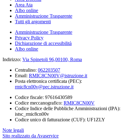
Area Ata
Albo online
Amministrazione Trasparente
Tutti gli argomenti
Amministrazione Trasparente
Privacy Policy
Dichiarazione di accessibilità
Albo online
Indirizzo:
Via Spinetoli 96,00100, Roma
Centralino:
062203507
Email:
RMIC8CN00V@istruzione.it
Posta elettronica certificata (PEC):
rmic8cn00v@pec.istruzione.it
Codice fiscale: 97616430589
Codice meccanografico:
RMIC8CN00V
Codice Indice delle Pubbliche Amministrazioni (IPA):
istsc_rmic8cn00v
Codice unico di fatturazione (CUF): UF1ZLY
Note legali
Sito realizzato da Avaservice