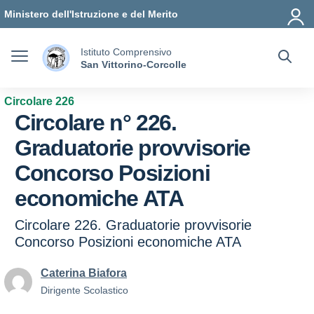
Vai ai contenuti
Vai al menu di navigazione
Vai al footer
Ministero dell'Istruzione e del Merito
Istituto Comprensivo
San Vittorino-Corcolle
Circolare 226
Circolare n° 226.
Graduatorie provvisorie
Concorso Posizioni
economiche ATA
Circolare 226. Graduatorie provvisorie
Concorso Posizioni economiche ATA
Caterina Biafora
Dirigente Scolastico