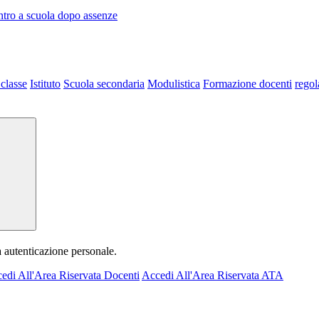
entro a scuola dopo assenze
 classe
Istituto
Scuola secondaria
Modulistica
Formazione docenti
regol
a autenticazione personale.
edi All'Area Riservata Docenti
Accedi All'Area Riservata ATA