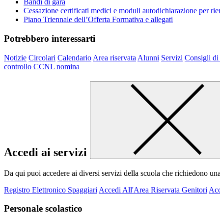
Bandi di gara
Cessazione certificati medici e moduli autodichiarazione per ri
Piano Triennale dell’Offerta Formativa e allegati
Potrebbero interessarti
Notizie
Circolari
Calendario
Area riservata
Alunni
Servizi
Consigli di
controllo
CCNL
nomina
Accedi ai servizi
Da qui puoi accedere ai diversi servizi della scuola che richiedono un
Registro Elettronico Spaggiari
Accedi All'Area Riservata Genitori
Acc
Personale scolastico