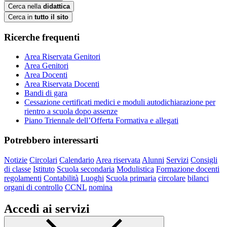
Cerca nella
didattica
Cerca in
tutto il sito
Ricerche frequenti
Area Riservata Genitori
Area Genitori
Area Docenti
Area Riservata Docenti
Bandi di gara
Cessazione certificati medici e moduli autodichiarazione per
rientro a scuola dopo assenze
Piano Triennale dell’Offerta Formativa e allegati
Potrebbero interessarti
Notizie
Circolari
Calendario
Area riservata
Alunni
Servizi
Consigli
di classe
Istituto
Scuola secondaria
Modulistica
Formazione docenti
regolamenti
Contabilità
Luoghi
Scuola primaria
circolare
bilanci
organi di controllo
CCNL
nomina
Accedi ai servizi