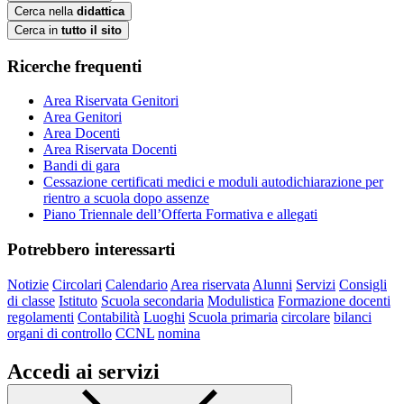
Cerca nella
didattica
Cerca in
tutto il sito
Ricerche frequenti
Area Riservata Genitori
Area Genitori
Area Docenti
Area Riservata Docenti
Bandi di gara
Cessazione certificati medici e moduli autodichiarazione per
rientro a scuola dopo assenze
Piano Triennale dell’Offerta Formativa e allegati
Potrebbero interessarti
Notizie
Circolari
Calendario
Area riservata
Alunni
Servizi
Consigli
di classe
Istituto
Scuola secondaria
Modulistica
Formazione docenti
regolamenti
Contabilità
Luoghi
Scuola primaria
circolare
bilanci
organi di controllo
CCNL
nomina
Accedi ai servizi