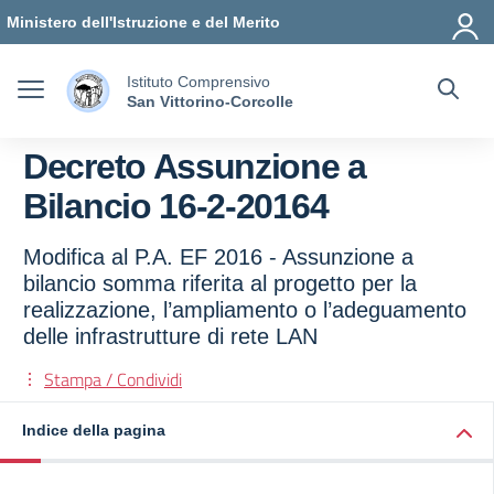
Vai ai contenuti
Vai al menu di navigazione
Vai al footer
Ministero dell'Istruzione e del Merito
Istituto Comprensivo
San Vittorino-Corcolle
Decreto Assunzione a
Bilancio 16-2-20164
Modifica al P.A. EF 2016 - Assunzione a
bilancio somma riferita al progetto per la
realizzazione, l’ampliamento o l’adeguamento
delle infrastrutture di rete LAN
Stampa / Condividi
Indice della pagina