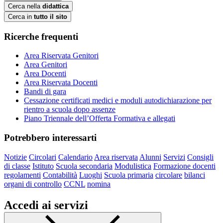
Cerca nella
didattica
Cerca in
tutto il sito
Ricerche frequenti
Area Riservata Genitori
Area Genitori
Area Docenti
Area Riservata Docenti
Bandi di gara
Cessazione certificati medici e moduli autodichiarazione per
rientro a scuola dopo assenze
Piano Triennale dell’Offerta Formativa e allegati
Potrebbero interessarti
Notizie
Circolari
Calendario
Area riservata
Alunni
Servizi
Consigli
di classe
Istituto
Scuola secondaria
Modulistica
Formazione docenti
regolamenti
Contabilità
Luoghi
Scuola primaria
circolare
bilanci
organi di controllo
CCNL
nomina
Accedi ai servizi