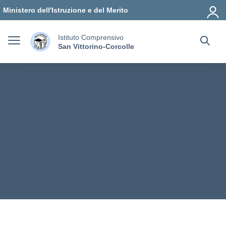
Vai ai contenuti
Vai al menu di navigazione
Vai al footer
Ministero dell'Istruzione e del Merito
Istituto Comprensivo
San Vittorino-Corcolle